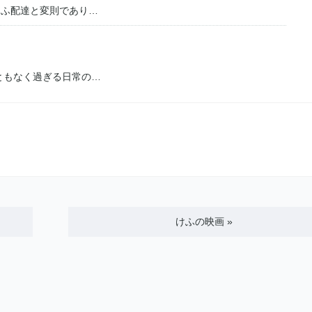
けふ配達と変則であり…
ともなく過ぎる日常の…
けふの映画
»