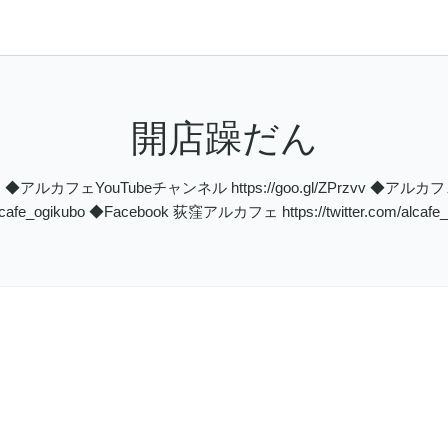
開店躁だん
uTubeチャンネル https://goo.gl/ZPrzvv ◆アルカフェE-ma
er.com/alcafe_ogikubo ◆Facebook 荻窪アルカフェ https://twitter.com/