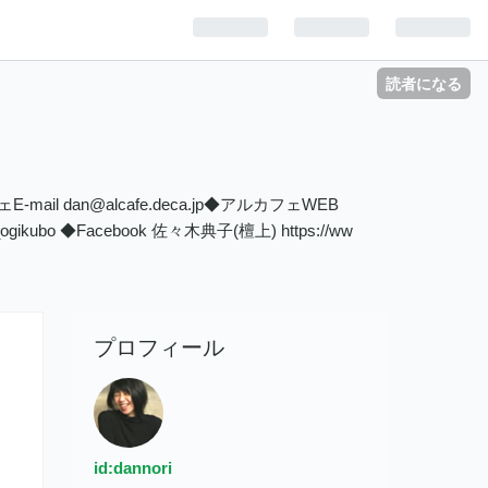
読者になる
il dan@alcafe.deca.jp◆アルカフェWEB
alcafe_ogikubo ◆Facebook 佐々木典子(檀上) https://ww
プロフィール
id:dannori